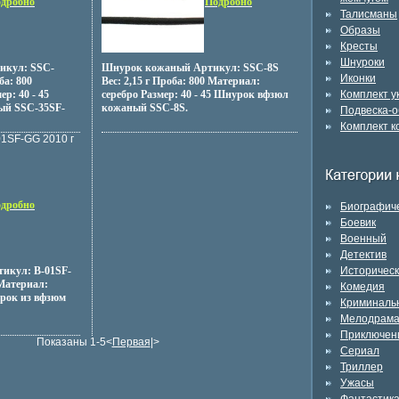
дробно
Подробно
Талисманы
Образы
Кресты
Шнуроки
икул: SSC-
Шнурок кожаный Артикул: SSC-8S
Иконки
ба: 800
Вес: 2,15 г Проба: 800 Материал:
р: 40 - 45
серебро Размер: 40 - 45 Шнурок вфзюл
Комплект 
ый SSC-35SF-
кожаный SSC-8S.
Подвеска-о
Комплект к
01SF-GG 2010 г
дробно
Биографич
Боевик
Военный
Детектив
икул: B-01SF-
Историчес
 Материал:
Комедия
урок из вфзюм
Криминаль
Мелодрам
Приключен
Показаны 1-5<
Первая
|>
Сериал
Триллер
Ужасы