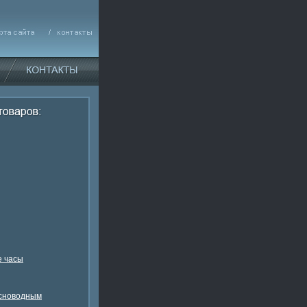
 часы
есноводным