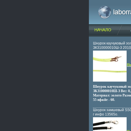
Шнурок каучуковый зо
ЗК310000010Ш-З 2010 
По
Шнурок каучуковый зо
ЗК310000010Ш-З Вес: 0,
Материал: золото Размер:
55 вфжйе - 60.
Шнурок замшевый SS
г инфо 13565o.