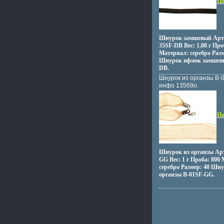
По
Шнурок замшевый Арт
35SF-DB Вес: 1,08 г Про
Материал: серебро Разме
Шнурок вфзюк замшев
DB.
Шнурок из органзы B-
инфо 13569o.
По
Шнурок из органзы Арт
GG Вес: 1 г Проба: 800
серебро Размер: 40 Шн
органзы B-01SF-GG.