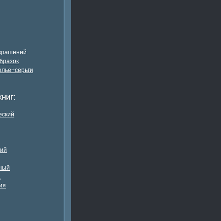
украшений
бразок
олье+серьги
еский
кий
ный
а
ия