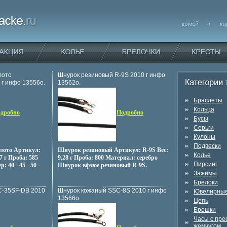
лото
Шнурок резиновый R-9S 2010 г инфо
г инфо 13556o.
13562o.
Браслеты
Кольца
дробно
Подробно
Бусы
Серьги
Кулоны
Подвески
лото Артикул:
Шнурок резиновый Артикул: R-9S Вес:
Колье
7 г Проба: 585
9,28 г Проба: 800 Материал: серебро
Пирсинг
 40 - 45 - 50 -
Шнурок вфзюе резиновый R-9S.
Зажимы
Брелоки
C-35SF-DB 2010
Шнурок кожаный SSC-8S 2010 г инфо
Ювелирные
13566o.
Цепь
Брошки
Часы с пр
жемчугом