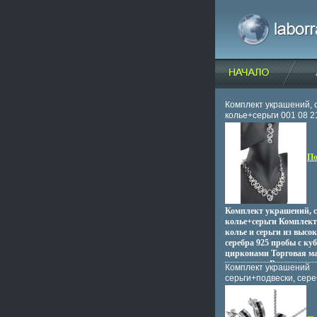
Комплект украшений, 
колье+серьги 001 08 2
г инфо 13703o.
По
Комплект украшений, с
колье+серьги Комплек
колье и серьги из высо
серебра 925 пробы с ку
цирконами Торговая ма
предлагает Вашему вн
Комплект украшений
ювелирные шебхкщрде
серьги+подвески, сере
разработанные согласн
циркон 006 16 21-0011
Торговая марка: "Zen Z
10081y.
территория гармонии 