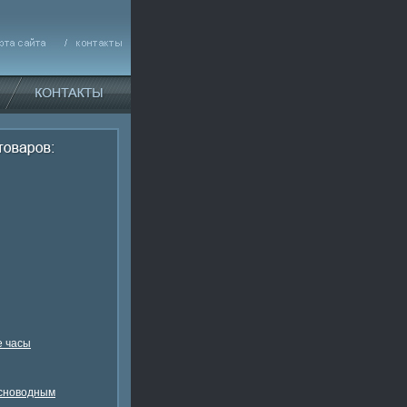
 часы
есноводным