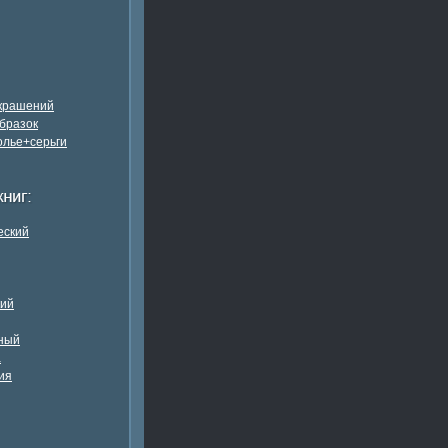
украшений
бразок
олье+серьги
еский
кий
ный
а
ия