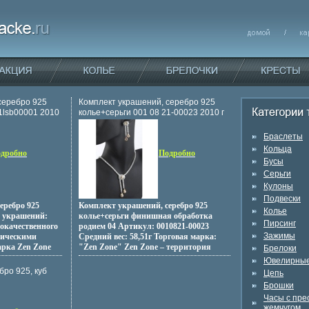
серебро 925
Комплект украшений, серебро 925
1lsb00001 2010
колье+серьги 001 08 21-00023 2010 г
инфо 13706o.
Браслеты
Кольца
дробно
Подробно
Бусы
Серьги
Кулоны
Подвески
еребро 925
Комплект украшений, серебро 925
Колье
т украшений:
колье+серьги финишная обработка
Пирсинг
кокачественного
родием 04 Артикул: 0010821-00023
Зажимы
бическими
Средний вес: 58,51г Торговая марка:
рка Zen Zone
"Zen Zone" Zen Zone – территория
Брелоки
иманию
гармонии и красоты
Ювелирные
вры,
Взабхкщгимопроникновение и слияние
бро 925, куб
Цепь
о последн
культур Востока и Запада, сочетание
3 2009 г инфо
Брошки
one" Zen Zone –
контрастов и противоположностей
Часы с пр
и красоты
Настроения неонового Токио, обаяние
жемчугом