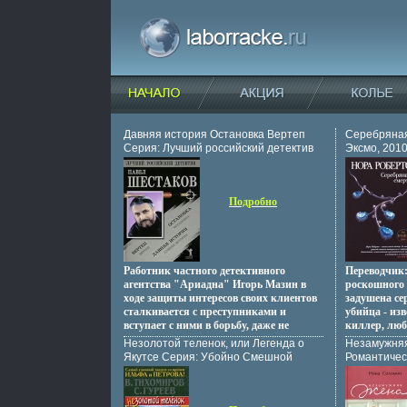
Давняя история Остановка Вертеп
Серебряная
Серия: Лучший российский детектив
Эксмо, 2010
инфо 3071o.
ISBN 978-5
экз Формат:
инфо 4671p
Подробно
Работник частного детективного
Переводчик:
агентства "Ариадна" Игорь Мазин в
роскошного 
ходе защиты интересов своих клиентов
задушена се
сталкивается с преступниками и
убийца - из
вступает с ними в борьбу, даже не
киллер, лю
подозревая, к чему это приведетващзр
жизни, за к
Незолотой теленок, или Легенда о
Незамужняя
Содержание Давняя история c 5-208
двадвашчжца
Якутсе Серия: Убойно Смешной
Романтичес
Остановка c 209-394 Вертеп c 395-636
гоняются ФБ
Детектив инфо 4788p.
Автор Павел Шестаков.
дело беретс
нью-йоркск