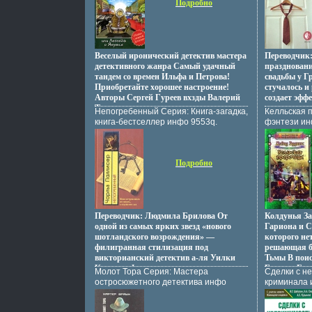
убийцу, но,
Подробно
первый взгл
этого мало О
замешан кто
могуществмх
конечном сч
Веселый иронический детектив мастера
Переводчик
ее мужу Рор
детективного жанра Самый удачный
празднован
Roberts Нор
тандем со времен Ильфа и Петрова!
свадьбы у Г
писательниц
Приобретайте хорошее настроение!
стучалось и
любовных и 
Авторы Сергей Гуреев вхзды Валерий
создает эфф
родилась 10 
Тихомиров.
галстук на 
Непогребенный Серия: Книга-загадка,
Келльская 
Силвер Спр
рубашки в с
книга-бестселлер инфо 9553q.
фэнтези ин
настоящее и
на двоих П
Робертсон Б
супружество
Норы Роберт
- но где же 
жизнь Грейс
Подробно
интрига пре
размышление
самоиденти
Аввмцсбтор
Solomon.
Переводчик: Людмила Брилова От
Колдунья З
одной из самых ярких звезд «нового
Гариона и С
шотландского возрождения» —
которого нет
филигранная стилизация под
решающая б
викторианский детектив а-ля Уилки
Тьмы В пои
Коллинз Фокусом повествования,
Гарион, Бем
Молот Тора Серия: Мастера
Сделки с н
разворачивающевачтъгося в конце XIX
дрвашнругие
остросюжетного детектива инфо
криминала 
в, но с множеством экскурсов как в
Перивон - в
13668t.
партнеров 
XVII, так и в IX вв, выступает
короля Оль
недвижимос
исполинский готический собор,
преодолеть 