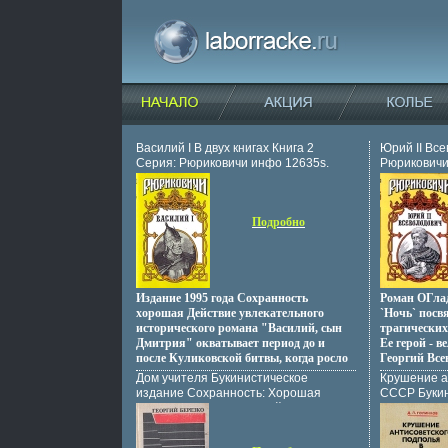
Василий I В двух книгах Книга 2
Юрий II Вс
Серия: Рюриковичи инфо 12635s.
Рюриковичи
Подробно
Издание 1995 года Сохранность
Роман ОГла
хорошая Действие увлекательного
`Ночь` посв
исторического романа "Василий, сын
трагических
Дмитрия" окватывает период до и
Ее герой - 
после Куликовской битвы, когда росло
Георгий Все
и крепло национальное
тех, кто по
Дом учителя Букинистическое
Крушение а
самосознавачьдние русского народа
руссвачыжки
издание Сохранность: Хорошая
СССР Букин
Автор Борис Дедюхин.
общего враг
Издательство: Советский писатель
Издательст
широкомасш
Москва, 1975 г Твердый переплет, 448
политическ
полотно, пр
стр Тираж: 150000 экз Формат:
Твердый пер