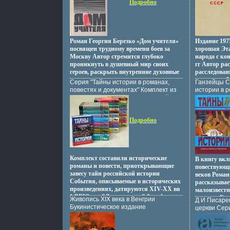
картину жиз
Подробно
84x108/32 (~130х205 мм) инфо
100000 экз 
достоверно 
12729s.
(~143х205 
противореч
атмосферу т
Ольга Глвм
c 9-430 c 43
Роман Георгия Березко «Дом учителя»
Издание 197
Гладышева 
посвящен трудному времени боев за
хорошая Эта
Москву Автор стремится глубоко
народа с ко
проникнуть в душевный мир своих
гг Автор ра
героев, раскрыть внутренние духовные
расследован
источники героизма, основу
узнает о ра
Серия "Тайны истории в романах,
Ганзейцы С
характеровваччщ Писатель изображает
книги поло
повестях и документах" Комплект из
истории в р
и рядовых участников Отечественной
исторически
31 книги и Черчилля в период войны"
документах
войны, и крупных военачальников Их
и судебные 
инфо 12769s.
размышления, участие в боевых
трибуналов 
событиях, героизм раскрывают
Содержит и
Подробно
историческое значение великой битвы
Голинков.
за Москву Автор Георгий Березко.
Комплект составили исторические
В книгу вкл
романы и повести, приоткрывающие
повествующ
завесу тайн российской истории
веков Роман
События, описываемые в исторических
рассказывае
произведениях, датируются XIV-XX вв
малоизвестн
1 ВВЮнак "Дань кровью" 2вачфх
истории Его
Живопись XIX века в Венгрии
Д И Писарев
МБрод "Реубени, князь иудейский" 3
незвачтрас
Букинистическое издание
церкви Сер
МЛиндау "Злой гений коварства" 4
Ганзейского
Сохранность: Хорошая Издательство:
библиотека
КШильдкрет "Розмысл царя Ивана
восстановле
Корвина, 1988 г Суперобложка, 332
Грозного" 5 АИАнтонов "Великий
имени Истор