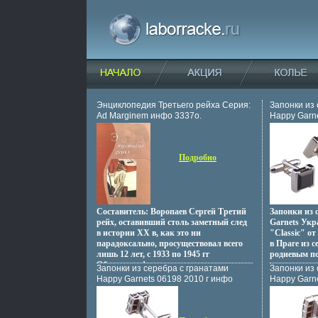
Энциклопедия Третьего рейха Серия:
Запонки из
Ad Marginem инфо 3337o.
Happy Garne
12997o.
Подробно
Составитель: Воропаев Сергей Третий
Запонки из 
рейх, оставивший столь заметный след
Garnets Ук
в истории XX в, как это ни
"Classic" о
парадоксально, просуществовал всего
в Праге из 
лишь 12 лет, с 1933 по 1945 гг
родиевым по
Объяснять феномен нацизма
что делает 
Запонки из серебра с гранатами
Запонки из
пыталиващзысь по - разному: от до
неуязвимым
Happy Garnets 06198 2010 г инфо
Happy Garn
боли знакомых общественно -
воздействи
13002o.
13003o.
исторических причин,
вставок исп
порожденныхобщим кризисом
чешские гра