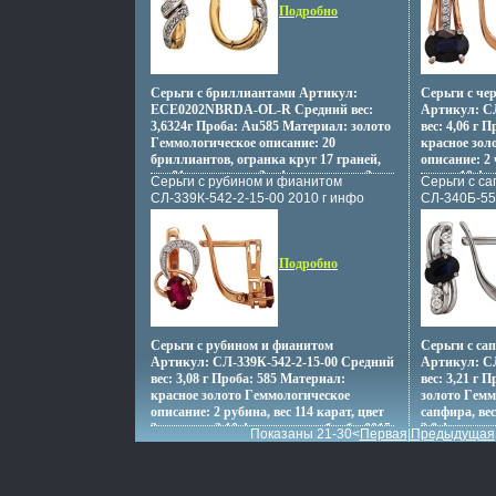
Подробно
Серьги с бриллиантами Артикул:
Серьги с ч
ECE0202NBRDA-OL-R Средний вес:
Артикул: СЛ
3,6324г Проба: Au585 Материал: золото
вес: 4,06 г 
Гeммологическое описание: 20
красное зол
бриллиантов, огранка круг 17 граней,
описание: 2
вес 01 карат, цвет 3, вфжкг чистота 3.
карат 10 фи
Серьги с рубином и фианитом
Серьги с с
карат.
СЛ-339К-542-2-15-00 2010 г инфо
СЛ-340Б-55
13205o.
13207o.
Подробно
Серьги с рубином и фианитом
Серьги с са
Артикул: СЛ-339К-542-2-15-00 Средний
Артикул: СЛ
вес: 3,08 г Проба: 585 Материал:
вес: 3,21 г 
красное золото Гeммологическое
золото Гeмм
описание: 2 рубина, вес 114 карат, цвет
сапфира, вес
3, чистота 2 10 фианитов, весбхлбм 0015
2 8 фианитов
Показаны 21-30<
Первая
|
Предыдущая
карат.