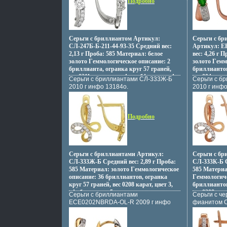
Подробно
Серьги с бриллиантом Артикул:
Серьги с бр
СЛ-247Б-Б-211-44-93-35 Средний вес:
Артикул: E
2,13 г Проба: 585 Материал: белое
вес: 4,26 г 
золото Гeммологическое описание: 2
золото Гeмм
бриллианта, огранка круг 57 граней,
бриллиантов
вес 0211 карат, цвет 4, чисбфшзттота 4
вес 004 кара
Серьги с бриллиантами СЛ-333Ж-Б
Серьги с б
16 бриллиантов, огранка круг 57
изумруда, ве
2010 г инфо 13184o.
2010 г инфо
граней, вес 0093 карат, цвет 3, чистота 5.
2.
Подробно
Серьги с бриллиантами Артикул:
Серьги с б
СЛ-333Ж-Б Средний вес: 2,89 г Проба:
СЛ-333К-Б С
585 Материал: золото Гeммологическое
585 Материа
описание: 36 бриллиантов, огранка
Гeммологиче
круг 57 граней, вес 0208 карат, цвет 3,
бриллиантов
вфибз чистота 5.
вес 0208 кар
Серьги с бриллиантами
Серьги с ч
ECE0202NBRDA-OL-R 2009 г инфо
фианитом С
13197o.
инфо 13202