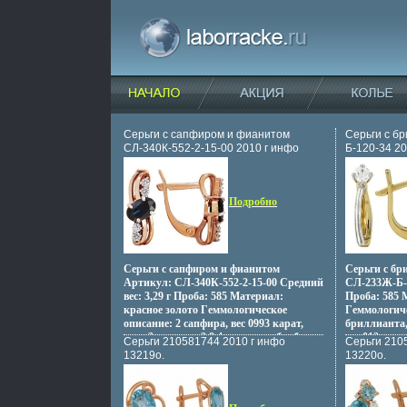
Серьги с сапфиром и фианитом
Серьги с б
СЛ-340К-552-2-15-00 2010 г инфо
Б-120-34 20
13208o.
Подробно
Серьги с сапфиром и фианитом
Серьги с б
Артикул: СЛ-340К-552-2-15-00 Средний
СЛ-233Ж-Б-1
вес: 3,29 г Проба: 585 Материал:
Проба: 585 
красное золото Гeммологическое
Гeммологиче
описание: 2 сапфира, вес 0993 карат,
бриллианта,
цвет 3, чистота 2 8 фианитов, вбхлбтес
вес 012 кара
Серьги 210581744 2010 г инфо
Серьги 210
0064 карат.
13219o.
13220o.