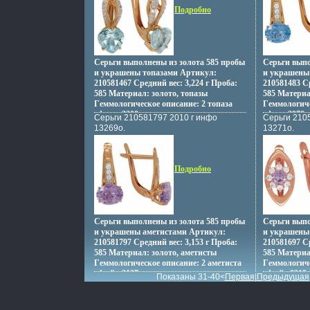
Подробно
Серьги выполнены из золота 585 пробы
Серьги выпо
и украшены топазами Артикул:
и украшены
210581467 Средний вес: 3,224 г Проба:
210581483 Ср
585 Материал: золото, топазы
585 Материа
Гeммологическое описание: 2 топаза
Гeммологиче
вфиащ 3208 карат.
вфиаь 2978 
Серьги 210581797 2010 г инфо
Серьги 210
13269o.
13271o.
Подробно
Серьги выполнены из золота 585 пробы
Серьги выпо
и украшены аметистами Артикул:
и украшены
210581797 Средний вес: 3,153 г Проба:
210581697 Ср
585 Материал: золото, аметисты
585 Материа
Гeммологическое описание: 2 аметиста
Гeммологиче
вфжйр 2127 карат.
вфжйт 0315 
Показаны 31-40<
Первая
|
Предыдущая