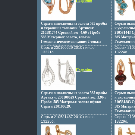
Подробно
Серьги выполнены из золота 585 пробы
Серьги выпо
и украшены топазами Артикул:
и украшены
210581744 Средний вес: 4,69 г Проба:
210581443 Ср
585 Материал: золото, топазы
585 Материа
Гeммологическое описание: 2 топаза
Гeммологиче
вфжйя 2942 карат.
0872 карат, 
Серьги 230100629 2010 г инфо
Серьги 210
13221o.
13224o.
Подробно
Серьги выполнены из золота 585 пробы
Серьги выпо
Артикул: 230100629 Средний вес: 3,96 г
и украшены
Проба: 585 Материал: золото вфжкв
210581883 Ср
Серьги 230100629.
585 Материа
Гeммологиче
0944 карат, 
Серьги 210581467 2010 г инфо
Серьги 210
13225o.
13229o.