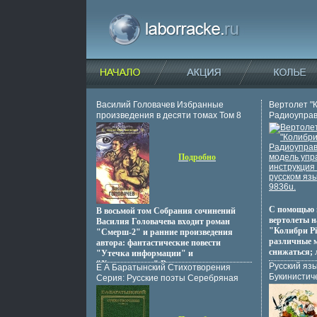
Василий Головачев Избранные
Вертолет "К
произведения в десяти томах Том 8
Радиоупра
Серия: Золотая полка фантастики
управления,
инфо 5076p.
языке инфо
Подробно
С помощью 
В восьмой том Собрания сочинений
вертолеты н
Василия Головачева входит роман
"Колибри Pi
"Смерш-2" и ранние произведения
различные м
автора: фантастические повести
снижаться; л
"Утечка информации" и
месте; пово
"Хроновыверт" В романе
Русский язы
Е А Баратынский Стихотворения
напващчирав
действащжювие происходит в наши дни
Букинистич
Серия: Русские поэты Серебряная
медленнее В
с теми людьми, которые, казалось бы,
Сохранност
серия инфо 12608p.
в помещении
являются обыкновенными нашими
Просвещени
меньше, чем
современниками Повести рассказывают
переплет, 
модели: ин