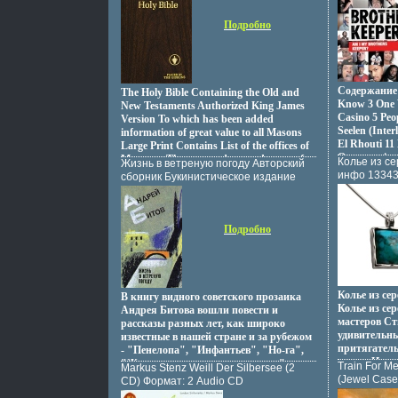
мощностью 3
удивительно
этого материала с единых позиций
Характерис
Английский Формат: 140x205 инфо
Модель верт
нем с вымыс
книга будет полезной как для
2005 г Аль
Подробно
8182t.
инструкция 
рассказывае
специалистов в области
инфо 12773
становится 
биомедицинской инженерии, так и для
свою мечту -
аспирантов и студентов технических и
квмхищосмо
медицинских университетов Автор
Семенихин.
Павдхгивло Лошицкий.
Содержание 1
The Holy Bible Containing the Old and
Know 3 One 
New Testaments Authorized King James
Casino 5 Peop
Version To which has been added
Seelen (Inte
information of great value to all Masons
El Rhouti 11
Large Print Contains List of the offices of
Opportunity 
Masonry, The coващяфmmandments of
Колье из с
Жизнь в ветреную погоду Авторский
Why 15 Tryin
Masonry, A brief history of Masonry, The
инфо 13343
сборник Букинистическое издание
(Interlude) 
Bible in Masonry, Scottish Rite Wisdom
Сохранность: Хорошая Издательство:
18 Simmer Do
and Ritual, many color plates, index to
Художественная литература, 1991 г
Lagos (Inter
Bible atlas - maps, concordance, index-
Мягкая обложка, 624 стр ISBN 5-280-
Keepers".
dictionary, presentation page, family
Подробно
01317-Х Тираж: 100000 экз Формат:
history page, list of contents.
84x108/32 (~130х205 мм) инфо
12609p.
Колье из се
В книгу видного советского прозаика
Колье из се
Андрея Битова вошли повести и
мастеров Ст
рассказы разных лет, как широко
удивительны
известные в нашей стране и за рубежом
притягател
- "Пенелопа", "Инфантьев", "Но-га",
линии Идеа
"Жваъднизнь в ветреную погоду" и др,
Train For Me
Markus Stenz Weill Der Silbersee (2
женщин, же
так и впервые включаемые в книжное
(Jewel Cas
CD) Формат: 2 Audio CD
свою непрев
издание - "Автобус", "Записки из-за
BMG Лицен
Дистрибьютор: RCA Red Seal